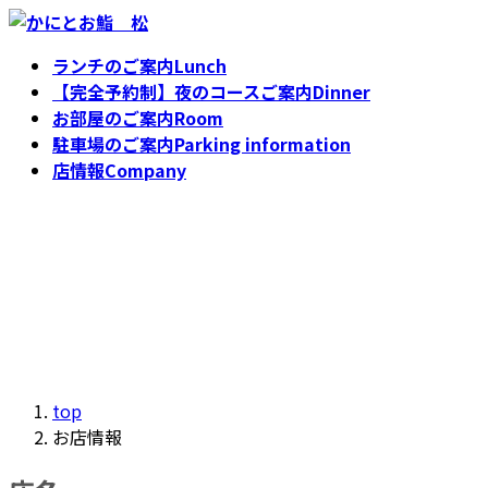
コ
ナ
ン
ビ
ランチのご案内
Lunch
テ
ゲ
【完全予約制】夜のコースご案内
Dinner
ン
ー
お部屋のご案内
Room
ツ
シ
駐車場のご案内
Parking information
へ
ョ
店情報
Company
ス
ン
キ
に
お店情報
ッ
移
プ
動
top
お店情報