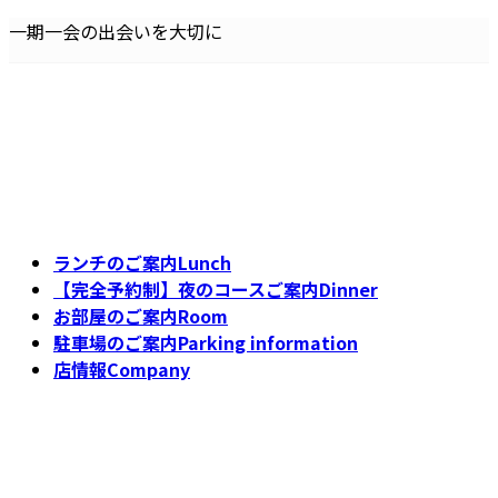
コ
ナ
一期一会の出会いを大切に
ン
ビ
テ
ゲ
ン
ー
ツ
シ
へ
ョ
ス
ン
キ
に
ッ
移
ランチのご案内
Lunch
プ
動
【完全予約制】夜のコースご案内
Dinner
お部屋のご案内
Room
駐車場のご案内
Parking information
店情報
Company