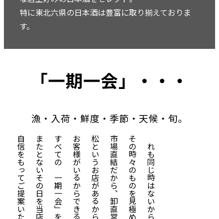
特に東北六県の日本酒は豊富に取り揃えておりま
す。
「一期一会」・・・
漁・入荷・鮮度・季節・天候・旬。
自信をもってご提案いたします。
またと
すべての「一期一会」を大切・貴重に想い。
お客様がいるからできること。
松というお店があるからできること。
市場直結だから、卸直営だからできること。
その時々のものを見極め仕入れ・調理する。
どれも同じ時はないからこそ、
ないその日を当店が