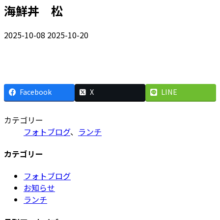
海鮮丼 松
最
2025-10-08
2025-10-20
終
更
新
日
Facebook
X
LINE
時
:
カテゴリー
フォトブログ
、
ランチ
カテゴリー
フォトブログ
お知らせ
ランチ