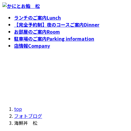
コ
ナ
ン
ビ
ランチのご案内
Lunch
テ
ゲ
【完全予約制】夜のコースご案内
Dinner
ン
ー
お部屋のご案内
Room
ツ
シ
駐車場のご案内
Parking information
へ
ョ
店情報
Company
ス
ン
キ
に
フォトブログ
ッ
移
プ
動
top
フォトブログ
海鮮丼 松